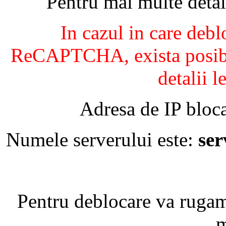
Pentru mai multe detal
In cazul in care debl
ReCAPTCHA, exista posibil
detalii l
Adresa de IP bloca
Numele serverului este:
se
Pentru deblocare va ruga
m